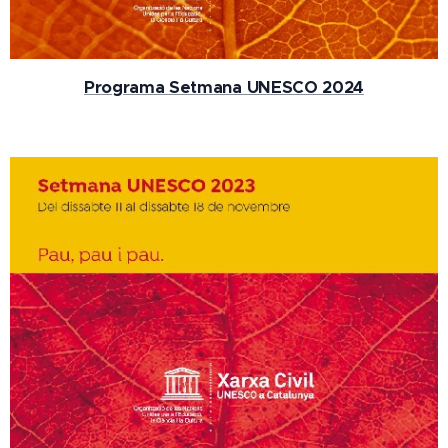
Programa Setmana UNESCO 2024