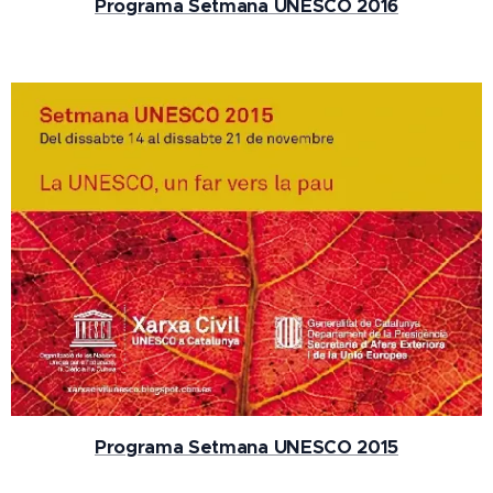
Programa Setmana UNESCO 2016
Programa Setmana UNESCO 2015