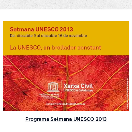
Programa Setmana UNESCO 2013