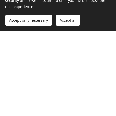
security of our website, and to offer you the best possible
user experience.
Accept only necessary
Accept all