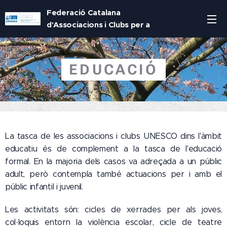
Federació Catalana
d'Associacions i Clubs per a
la UNESCO
EDUCACIÓ
La tasca de les associacions i clubs UNESCO dins l'àmbit
educatiu és de complement a la tasca de l'educació
formal. En la majoria dels casos va adreçada a un públic
adult, però contempla també actuacions per i amb el
públic infantil i juvenil.
Les activitats són: cicles de xerrades per als joves,
col·loquis entorn la violència escolar, cicle de teatre