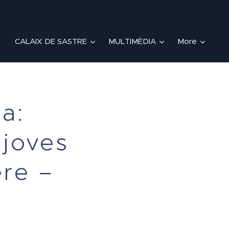
CALAIX DE SASTRE
MULTIMÈDIA
More
ia:
 joves
ere –